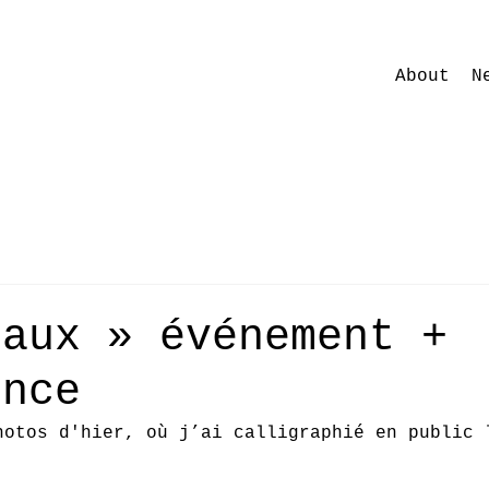
About
N
eaux » événement +
ence
hotos d'hier, où j’ai calligraphié en public 