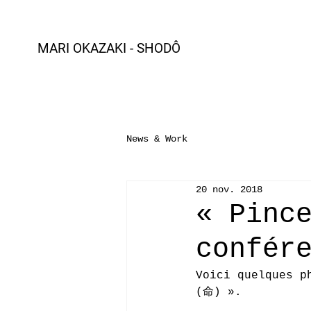
MARI OKAZAKI - SHOD
Ô
News & Work
20 nov. 2018
« Pinc
confér
Voici quelques p
(命) ».